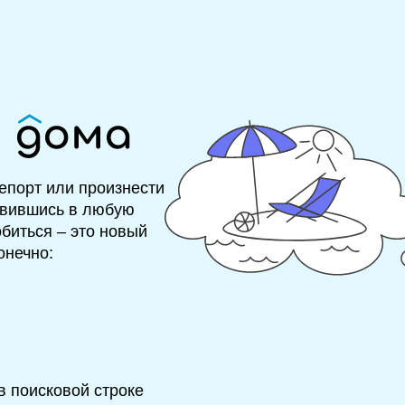
епорт или произнести
авившись в любую
обиться – это новый
онечно:
в поисковой строке