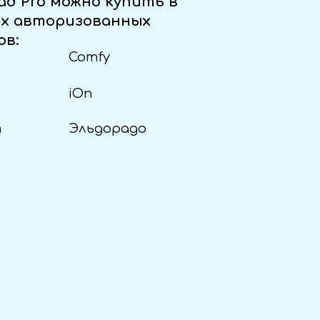
ad Pro можно купить в
ах авторизованных
ов:
Comfy
iOn
т
Эльдорадо