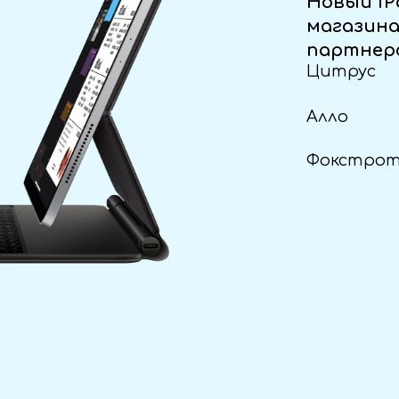
Новый iP
магазин
партнер
Цитрус
Алло
Фокстро