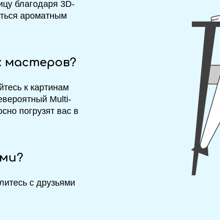
ицу благодаря 3D-
иться ароматным
х мастеров?
йтесь к картинам
евероятный Multi-
сно погрузят вас в
ями?
елитесь с друзьями